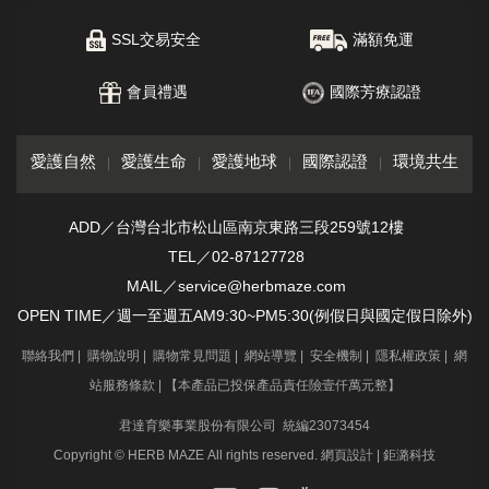
SSL交易安全
滿額免運
會員禮遇
國際芳療認證
愛護自然
愛護生命
愛護地球
國際認證
環境共生
ADD／台灣台北市松山區南京東路三段259號12樓
TEL／02-87127728
MAIL／service@herbmaze.com
OPEN TIME／週一至週五AM9:30~PM5:30(例假日與國定假日除外)
聯絡我們
|
購物說明
|
購物常見問題
|
網站導覽
|
安全機制
|
隱私權政策
|
網
站服務條款
| 【本產品已投保產品責任險壹仟萬元整】
君達育樂事業股份有限公司 統編23073454
Copyright © HERB MAZE All rights reserved.
網頁設計
| 鉅潞科技