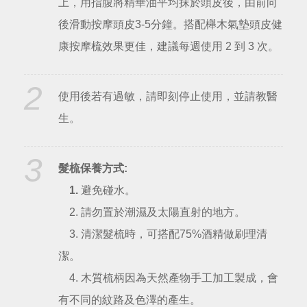
上，用指腹將精華油平均抹於頭皮後，由前向
後滑動按摩頭皮3-5分鐘。搭配櫸木氣墊頭皮健
康按摩梳效果更佳，建議每週使用 2 到 3 次。
2
使用後若有過敏，請即刻停止使用，並請教醫
生。
3
髮梳保養方式:
1.
避免碰水。
2. 請勿置於潮濕及太陽直射的地方。
3. 清潔髮梳時，可搭配75%酒精做刷理清
潔。
4. 木質梳柄因為天然產物手工加工製成，會
有不同的紋路及色澤的產生。