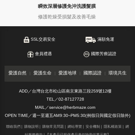
瞬效深層修護免沖洗護髮膜
修護乾燥受損髮及改善毛燥
SSL交易安全
滿額免運
會員禮遇
國際芳療認證
愛護自然
愛護生命
愛護地球
國際認證
環境共生
ADD／台灣台北市松山區南京東路三段259號12樓
TEL／02-87127728
MAIL／service@herbmaze.com
OPEN TIME／週一至週五AM9:30~PM5:30(例假日與國定假日除外)
聯絡我們
|
購物說明
|
購物常見問題
|
網站導覽
|
安全機制
|
隱私權政策
|
網
站服務條款
| 【本產品已投保產品責任險壹仟萬元整】