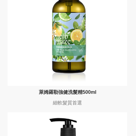
萊姆羅勒強健洗髮精500ml
細軟髮質首選