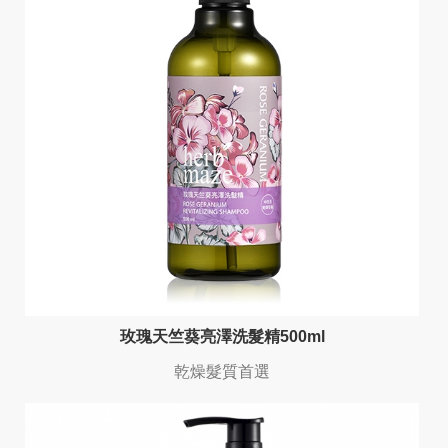
玫瑰天竺葵亮澤洗髮精500ml
乾燥髮質首選